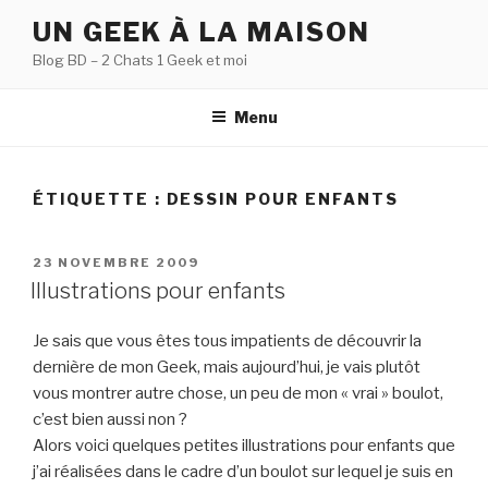
Aller
UN GEEK À LA MAISON
au
Blog BD – 2 Chats 1 Geek et moi
contenu
principal
Menu
ÉTIQUETTE :
DESSIN POUR ENFANTS
PUBLIÉ
23 NOVEMBRE 2009
LE
Illustrations pour enfants
Je sais que vous êtes tous impatients de découvrir la
dernière de mon Geek, mais aujourd’hui, je vais plutôt
vous montrer autre chose, un peu de mon « vrai » boulot,
c’est bien aussi non ?
Alors voici quelques petites illustrations pour enfants que
j’ai réalisées dans le cadre d’un boulot sur lequel je suis en