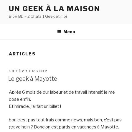
Aller
UN GEEK À LA MAISON
au
Blog BD – 2 Chats 1 Geek et moi
contenu
principal
Menu
ARTICLES
PUBLIÉ
10 FÉVRIER 2012
LE
Le geek à Mayotte
Après 6 mois de dur labeur et de travail intensif, je me
pose enfin.
Et miracle, j’ai fait un billet !
bon c’est pas tout frais comme news, mais bon, c’est pas
grave hein ? Donc on est partis en vacances à Mayotte.