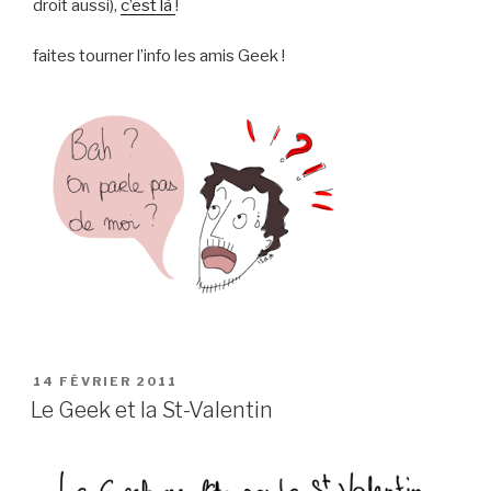
droit aussi),
c’est là
!
faites tourner l’info les amis Geek !
PUBLIÉ
14 FÉVRIER 2011
LE
Le Geek et la St-Valentin