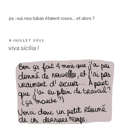
ps : oui, nos tubas étaient roses… et alors ?
PUBLIÉ
6 JUILLET 2011
LE
viva sicilia !