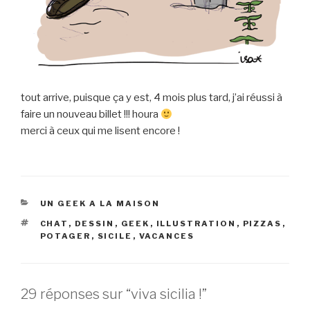
tout arrive, puisque ça y est, 4 mois plus tard, j’ai réussi à
faire un nouveau billet !!! houra
merci à ceux qui me lisent encore !
CATÉGORIES
UN GEEK A LA MAISON
ÉTIQUETTES
CHAT
,
DESSIN
,
GEEK
,
ILLUSTRATION
,
PIZZAS
,
POTAGER
,
SICILE
,
VACANCES
29 réponses sur “viva sicilia !”