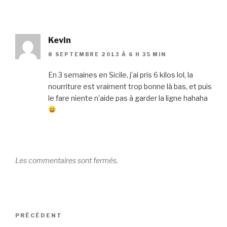
Kevin
8 SEPTEMBRE 2013 À 6 H 35 MIN
En 3 semaines en Sicile, j’ai pris 6 kilos lol, la
nourriture est vraiment trop bonne là bas, et puis
le fare niente n’aide pas à garder la ligne hahaha
Les commentaires sont fermés.
Navigation
Article
PRÉCÉDENT
de