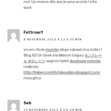
mot ! je reviens dès que je peux promis ! (vite
quoi)
Fettrourf
8 NOVEMBRE 2012 À 12 H 55 MIN
xzvem zfsok
moncler
pibge xqbaad viva sicilia ! |
Blog BD Un Geek à la Maison tyejpxu
モンクレー
ル ポロシャツ
uwgrorn hpleh
doudoune moncler
rxwjkodo
http://frabercromfitchdesoldes.blogspot.com/
mxucghca
Seb
10 NOVEMBRE 2012 À 5 H 28 MIN