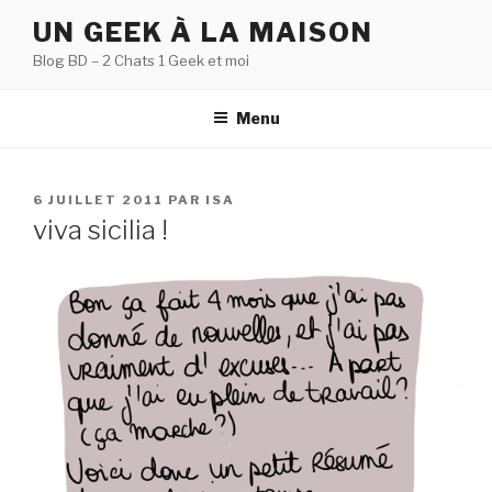
Aller
UN GEEK À LA MAISON
au
Blog BD – 2 Chats 1 Geek et moi
contenu
principal
Menu
PUBLIÉ
6 JUILLET 2011
PAR
ISA
LE
viva sicilia !