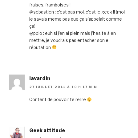
fraises, framboises !
@sebastien : c’est pas moi, c’est le geek !! (moi
je savais meme pas que ça s’appelait comme
ça)
@polo : euh si j’en ai plein mais j’hesite à en
mettre, je voudrais pas entacher son e-
réputation
lavardin
27 JUILLET 2011 À 10 H 17 MIN
Content de pouvoir te relire
Geek attitude