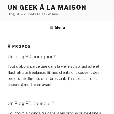
Aller
UN GEEK À LA MAISON
au
Blog BD – 2 Chats 1 Geek et moi
contenu
principal
Menu
À PROPOS
Un blog BD pourquoi ?
Tout d’abord parce que dans la vie je suis graphiste et
illustratriste freelance. Si mes clients ont souvent des
projets intelligents et intéressants j’ai moi aussi des
choses à mettre en avant.
Un Blog BD pour qui ?
Pour tout le monde qui dans la vie proche ou lointaine à