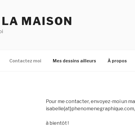
 LA MAISON
oi
Contactez moi
Mes dessins ailleurs
À propos
Pour me contacter, envoyez-moi un mai
isabelle{at}phenomenegraphique.com,
à bientôt !