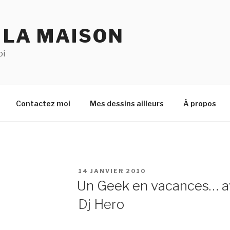
 LA MAISON
oi
Contactez moi
Mes dessins ailleurs
À propos
PUBLIÉ
14 JANVIER 2010
LE
Un Geek en vacances… a
Dj Hero