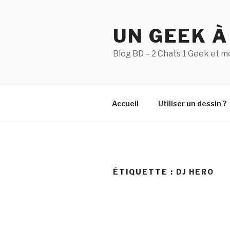
Aller
au
UN GEEK À
contenu
principal
Blog BD – 2 Chats 1 Geek et m
Accueil
Utiliser un dessin ?
ÉTIQUETTE :
DJ HERO