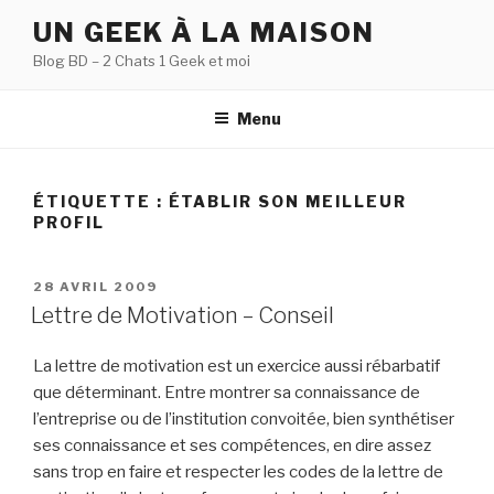
Aller
UN GEEK À LA MAISON
au
Blog BD – 2 Chats 1 Geek et moi
contenu
principal
Menu
ÉTIQUETTE :
ÉTABLIR SON MEILLEUR
PROFIL
PUBLIÉ
28 AVRIL 2009
LE
Lettre de Motivation – Conseil
La lettre de motivation est un exercice aussi rébarbatif
que déterminant. Entre montrer sa connaissance de
l’entreprise ou de l’institution convoitée, bien synthétiser
ses connaissance et ses compétences, en dire assez
sans trop en faire et respecter les codes de la lettre de