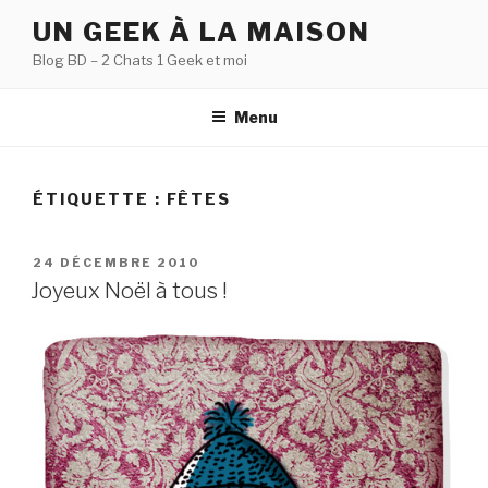
Aller
UN GEEK À LA MAISON
au
Blog BD – 2 Chats 1 Geek et moi
contenu
principal
Menu
ÉTIQUETTE :
FÊTES
PUBLIÉ
24 DÉCEMBRE 2010
LE
Joyeux Noël à tous !