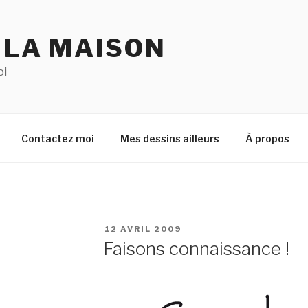
 LA MAISON
oi
Contactez moi
Mes dessins ailleurs
À propos
PUBLIÉ
12 AVRIL 2009
LE
Faisons connaissance !