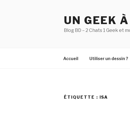
Aller
au
UN GEEK À
contenu
principal
Blog BD – 2 Chats 1 Geek et m
Accueil
Utiliser un dessin ?
ÉTIQUETTE :
ISA