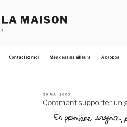
 LA MAISON
oi
Contactez moi
Mes dessins ailleurs
À propos
PUBLIÉ
30 MAI 2009
LE
Comment supporter un ge