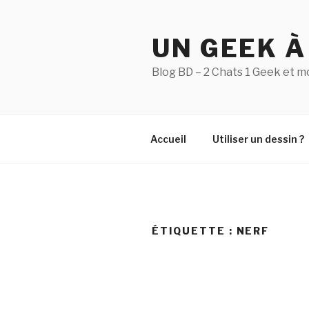
Aller
au
UN GEEK À
contenu
principal
Blog BD – 2 Chats 1 Geek et m
Accueil
Utiliser un dessin ?
ÉTIQUETTE :
NERF