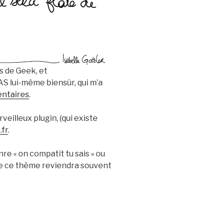
s de Geek, et
AS lui-même biensûr, qui m’a
ntaires
.
eilleux plugin, (qui existe
.fr
.
nre « on compatit tu sais » ou
que ce thème reviendra souvent