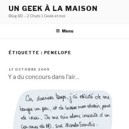
Aller
UN GEEK À LA MAISON
au
Blog BD – 2 Chats 1 Geek et moi
contenu
principal
Menu
ÉTIQUETTE :
PENELOPE
PUBLIÉ
17 OCTOBRE 2009
LE
Y a du concours dans l’air…