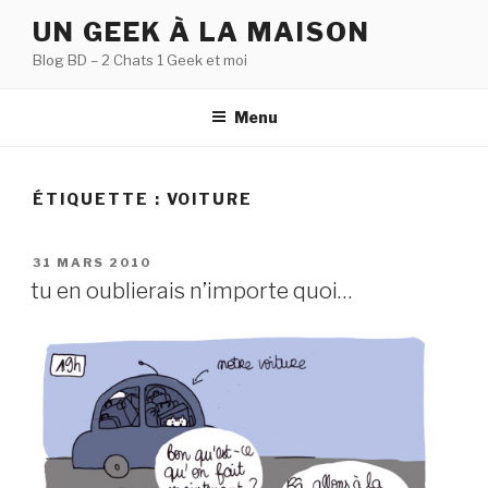
Aller
UN GEEK À LA MAISON
au
Blog BD – 2 Chats 1 Geek et moi
contenu
principal
Menu
ÉTIQUETTE :
VOITURE
PUBLIÉ
31 MARS 2010
LE
tu en oublierais n’importe quoi…