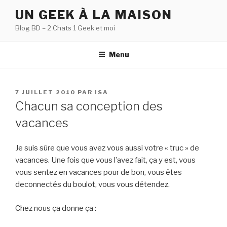
Aller
UN GEEK À LA MAISON
au
Blog BD – 2 Chats 1 Geek et moi
contenu
principal
Menu
PUBLIÉ
7 JUILLET 2010
PAR
ISA
LE
Chacun sa conception des
vacances
Je suis sûre que vous avez vous aussi votre « truc » de
vacances. Une fois que vous l’avez fait, ça y est, vous
vous sentez en vacances pour de bon, vous êtes
deconnectés du boulot, vous vous détendez.
Chez nous ça donne ça :