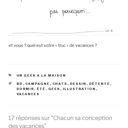
et vous ? quel est votre « truc » de vacances ?
CATÉGORIES
UN GEEK A LA MAISON
ÉTIQUETTES
BD
,
CAMPAGNE
,
CHATS
,
DESSIN
,
DÉTENTE
,
DORMIR
,
ÉTÉ
,
GEEK
,
ILLUSTRATION
,
VACANCES
17 réponses sur “Chacun sa conception
des vacances”