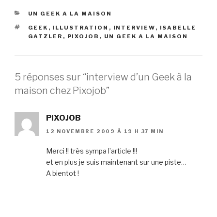
CATÉGORIES
UN GEEK A LA MAISON
ÉTIQUETTES
GEEK
,
ILLUSTRATION
,
INTERVIEW
,
ISABELLE
GATZLER
,
PIXOJOB
,
UN GEEK A LA MAISON
5 réponses sur “interview d’un Geek à la
maison chez Pixojob”
PIXOJOB
12 NOVEMBRE 2009 À 19 H 37 MIN
Merci !! très sympa l’article !!!
et en plus je suis maintenant sur une piste…
A bientot !