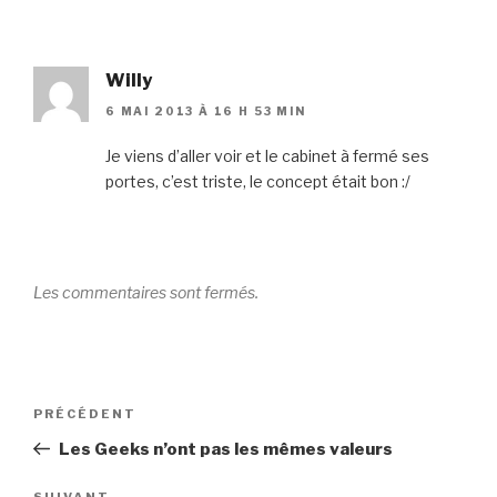
Willy
6 MAI 2013 À 16 H 53 MIN
Je viens d’aller voir et le cabinet à fermé ses
portes, c’est triste, le concept était bon :/
Les commentaires sont fermés.
Navigation
Article
PRÉCÉDENT
de
précédent
Les Geeks n’ont pas les mêmes valeurs
l’article