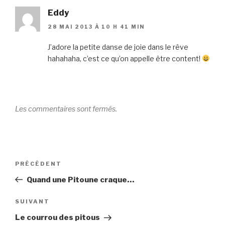
Eddy
28 MAI 2013 À 10 H 41 MIN
J’adore la petite danse de joie dans le rêve
hahahaha, c’est ce qu’on appelle être content!
Les commentaires sont fermés.
Navigation
Article
PRÉCÉDENT
de
précédent
Quand une Pitoune craque…
l’article
Article
SUIVANT
suivant
Le courrou des pitous