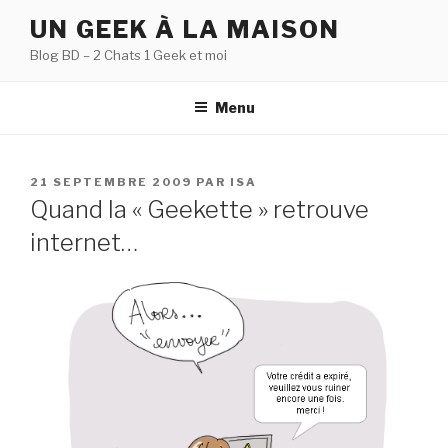
Aller
UN GEEK À LA MAISON
au
Blog BD – 2 Chats 1 Geek et moi
contenu
principal
Menu
PUBLIÉ
21 SEPTEMBRE 2009
PAR
ISA
LE
Quand la « Geekette » retrouve
internet…