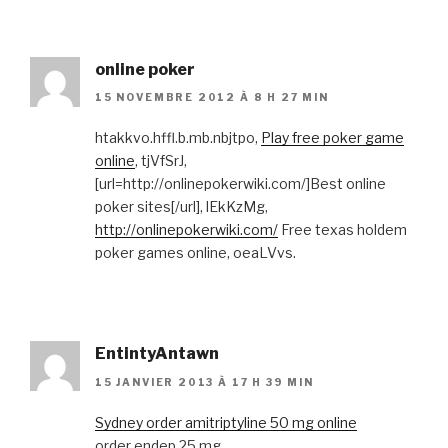
online poker
15 NOVEMBRE 2012 À 8 H 27 MIN
htakkvo.hffl.b.mb.nbjtpo,
Play free poker game
online
, tjVfSrJ,
[url=http://onlinepokerwiki.com/]Best online
poker sites[/url], lEkKzMg,
http://onlinepokerwiki.com/
Free texas holdem
poker games online, oeaLVvs.
EntintyAntawn
15 JANVIER 2013 À 17 H 39 MIN
Sydney order amitriptyline 50 mg online
order endep 25 mg