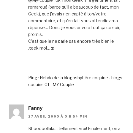
@My-couple : ok, mon Geek m’a gentiment fait
remarqué (parce qu’il a beaucoup de tact, mon
Geek), que j’avais rien capté à ton/votre
commentaire, et qu’en fait vous attendiez ma
réponse… Donc, je vous envoie tout ça ce soir,
promis.
C’est que je ne parle pas encore très bien le
geek moi… :p
Ping :
Hebdo de la blogoshphère coquine - blogs
coquins 01 - MY-Couple
Fanny
27 AVRIL 2009 À 9 H 54 MIN
Rhôôôôôllala….tellement vrai! Finalement, on a