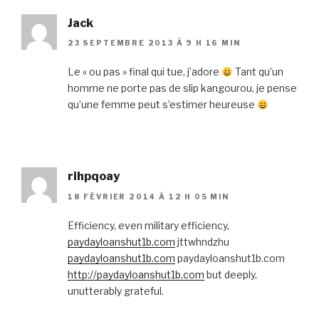
Jack
23 SEPTEMBRE 2013 À 9 H 16 MIN
Le « ou pas » final qui tue, j’adore
Tant qu’un
homme ne porte pas de slip kangourou, je pense
qu’une femme peut s’estimer heureuse
rihpqoay
18 FÉVRIER 2014 À 12 H 05 MIN
Efficiency, even military efficiency,
paydayloanshut1b.com
jttwhndzhu
paydayloanshut1b.com
paydayloanshut1b.com
http://paydayloanshut1b.com
but deeply,
unutterably grateful.