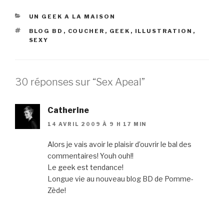
CATÉGORIES
UN GEEK A LA MAISON
ÉTIQUETTES
BLOG BD
,
COUCHER
,
GEEK
,
ILLUSTRATION
,
SEXY
30 réponses sur “Sex Apeal”
Catherine
14 AVRIL 2009 À 9 H 17 MIN
Alors je vais avoir le plaisir d’ouvrir le bal des
commentaires! Youh ouh!!
Le geek est tendance!
Longue vie au nouveau blog BD de Pomme-
Zède!