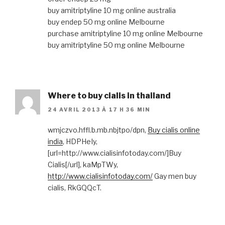
buy amitriptyline 10 mg online australia
buy endep 50 mg online Melbourne
purchase amitriptyline 10 mg online Melbourne
buy amitriptyline 50 mg online Melbourne
Where to buy cialis in thailand
24 AVRIL 2013 À 17 H 36 MIN
wmjczvo.hffl.b.mb.nbjtpo/dpn,
Buy cialis online
india
, HDPHeIy,
[url=http://www.cialisinfotoday.com/]Buy
Cialis[/url], kaMpTWy,
http://www.cialisinfotoday.com/
Gay men buy
cialis, RkGQQcT.