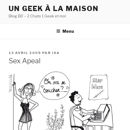
Aller
UN GEEK À LA MAISON
au
Blog BD – 2 Chats 1 Geek et moi
contenu
principal
Menu
PUBLIÉ
13 AVRIL 2009
PAR
ISA
LE
Sex Apeal