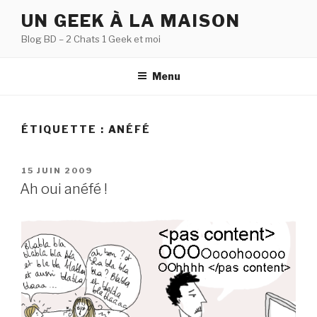
Aller
UN GEEK À LA MAISON
au
Blog BD – 2 Chats 1 Geek et moi
contenu
principal
Menu
ÉTIQUETTE :
ANÉFÉ
PUBLIÉ
15 JUIN 2009
LE
Ah oui anéfé !