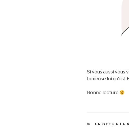
Si vous aussi vous
fameuse loi qu’est H
Bonne lecture
CATÉGORIES
UN GEEK A LA