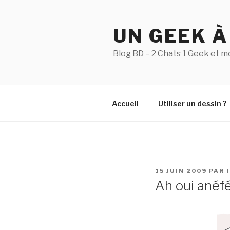
Aller
au
UN GEEK À
contenu
principal
Blog BD – 2 Chats 1 Geek et m
Accueil
Utiliser un dessin ?
PUBLIÉ
15 JUIN 2009
PAR
LE
Ah oui anéfé