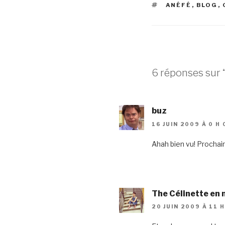
ÉTIQUETTES
ANÉFÉ
,
BLOG
,
6 réponses sur “
buz
16 JUIN 2009 À 0 H 
Ahah bien vu! Prochai
The Célinette en
20 JUIN 2009 À 11 H