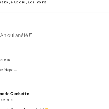
GEEK
,
HADOPI
,
LOI
,
VOTE
Ah oui anéfé !”
03 MIN
ne étape …
 mode Geekette
 42 MIN