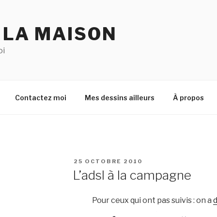
 LA MAISON
oi
Contactez moi
Mes dessins ailleurs
À propos
PUBLIÉ
25 OCTOBRE 2010
LE
L’adsl à la campagne
Pour ceux qui ont pas suivis : on a