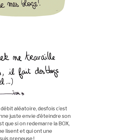
 débit aléatoire, desfois c’est
nne juste envie d’éteindre son
’est que si on redemarre la BOX,
me lisent et qui ont une
 suis preneuse !