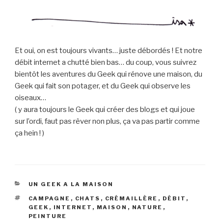
Et oui, on est toujours vivants… juste débordés ! Et notre
débit internet a chutté bien bas… du coup, vous suivrez
bientôt les aventures du Geek qui rénove une maison, du
Geek qui fait son potager, et du Geek qui observe les
oiseaux…
( y aura toujours le Geek qui créer des blogs et qui joue
sur l’ordi, faut pas rêver non plus, ça va pas partir comme
ça hein ! )
CATÉGORIES
UN GEEK A LA MAISON
ÉTIQUETTES
CAMPAGNE
,
CHATS
,
CRÉMAILLÈRE
,
DÉBIT
,
GEEK
,
INTERNET
,
MAISON
,
NATURE
,
PEINTURE