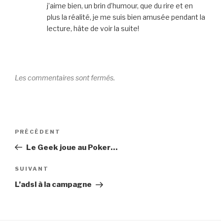
j’aime bien, un brin d’humour, que du rire et en
plus la réalité, je me suis bien amusée pendant la
lecture, hâte de voir la suite!
Les commentaires sont fermés.
Navigation
Article
PRÉCÉDENT
de
précédent
Le Geek joue au Poker…
l’article
Article
SUIVANT
suivant
L’adsl à la campagne