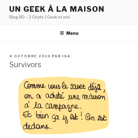
Aller
UN GEEK À LA MAISON
au
Blog BD – 2 Chats 1 Geek et moi
contenu
principal
Menu
PUBLIÉ
4 OCTOBRE 2010
PAR
ISA
LE
Survivors