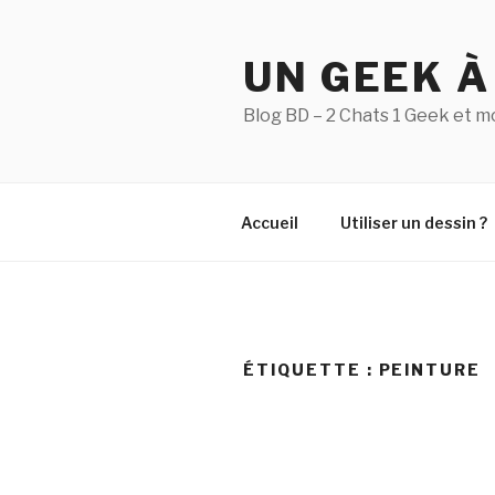
Aller
au
UN GEEK À
contenu
principal
Blog BD – 2 Chats 1 Geek et m
Accueil
Utiliser un dessin ?
ÉTIQUETTE :
PEINTURE