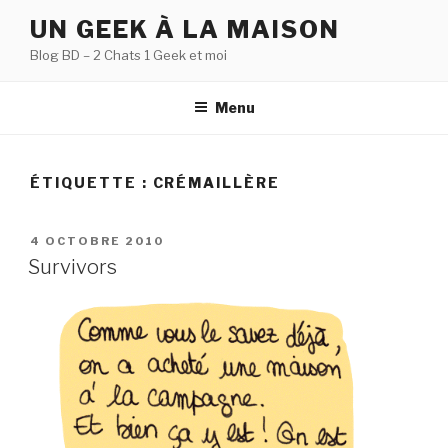
Aller
UN GEEK À LA MAISON
au
Blog BD – 2 Chats 1 Geek et moi
contenu
principal
Menu
ÉTIQUETTE :
CRÉMAILLÈRE
PUBLIÉ
4 OCTOBRE 2010
LE
Survivors