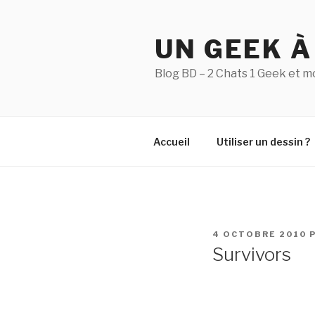
Aller
au
UN GEEK À
contenu
principal
Blog BD – 2 Chats 1 Geek et m
Accueil
Utiliser un dessin ?
PUBLIÉ
4 OCTOBRE 2010
LE
Survivors