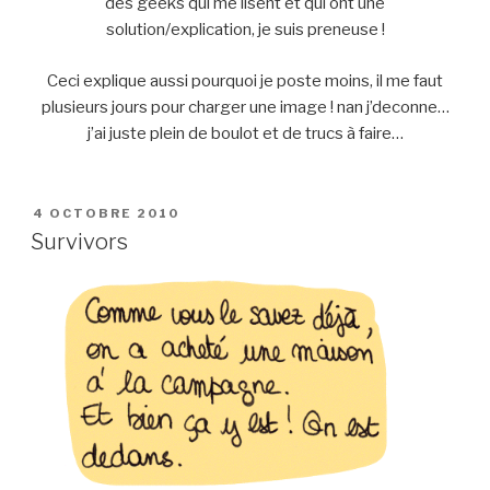
des geeks qui me lisent et qui ont une
solution/explication, je suis preneuse !
Ceci explique aussi pourquoi je poste moins, il me faut
plusieurs jours pour charger une image ! nan j’deconne…
j’ai juste plein de boulot et de trucs à faire…
PUBLIÉ
4 OCTOBRE 2010
LE
Survivors