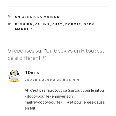
CATÉGORIES
UN GEEK A LA MAISON
ÉTIQUETTES
BLOG BD
,
CALINS
,
CHAT
,
DORMIR
,
GEEK
,
MANGER
5 réponses sur “Un Geek vs un Pitou : est-
ce si différent ?”
T0m-s
25 AVRIL 2009 À 20 H 26 MIN
Ah c’est pas faux tout ça (surtout pour le pitou
« dodo>bouffe>ennuyer son
maitre>dodo>bouffe>… ») et pour le geek aussi
en fait.