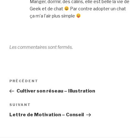
Manger, dormir, des câlins, elle est belle la vie de
Geek et de chat
Par contre adopter un chat
ça m’a l’air plus simple
Les commentaires sont fermés.
Navigation
Article
PRÉCÉDENT
de
précédent
Cultiver son réseau – Illustration
l’article
Article
SUIVANT
suivant
Lettre de Motivation – Conseil