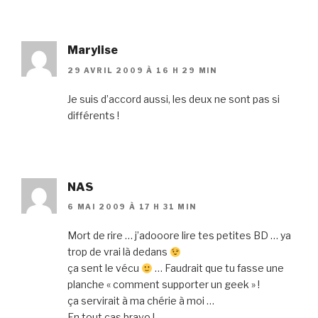
Marylise
29 AVRIL 2009 À 16 H 29 MIN
Je suis d’accord aussi, les deux ne sont pas si
différents !
NAS
6 MAI 2009 À 17 H 31 MIN
Mort de rire … j’adooore lire tes petites BD … ya
trop de vrai là dedans
ça sent le vécu
… Faudrait que tu fasse une
planche « comment supporter un geek » !
ça servirait à ma chérie à moi …
En tout cas bravo !