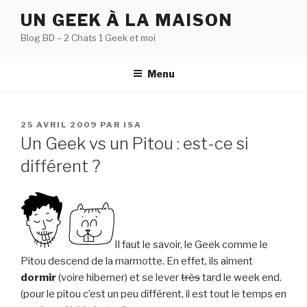
Aller
UN GEEK À LA MAISON
au
Blog BD – 2 Chats 1 Geek et moi
contenu
principal
Menu
PUBLIÉ
25 AVRIL 2009
PAR
ISA
LE
Un Geek vs un Pitou : est-ce si
différent ?
Il faut le savoir, le Geek comme le
Pitou descend de la marmotte. En effet, ils aiment
dormir
(voire hiberner) et se lever
très
tard le week end.
(pour le pitou c’est un peu différent, il est tout le temps en