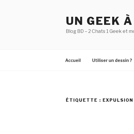
Aller
au
UN GEEK À
contenu
principal
Blog BD – 2 Chats 1 Geek et m
Accueil
Utiliser un dessin ?
ÉTIQUETTE :
EXPULSION