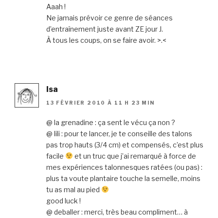
Aaah !
Ne jamais prévoir ce genre de séances
d’entraînement juste avant ZE jour J.
À tous les coups, on se faire avoir. >.<
Isa
13 FÉVRIER 2010 À 11 H 23 MIN
@ la grenadine : ça sent le vécu ça non ?
@ lili : pour te lancer, je te conseille des talons
pas trop hauts (3/4 cm) et compensés, c’est plus
facile
et un truc que j’ai remarqué à force de
mes expériences talonnesques ratées (ou pas) :
plus ta voute plantaire touche la semelle, moins
tu as mal au pied
good luck !
@ deballer : merci, très beau compliment… à