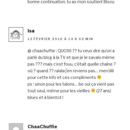
bonne continuation, tu as mon soutien! Bisou
Isa
13 FÉVRIER 2010 À 14 H 02 MIN
@ chaachuffie : QUOIIII ?? tu veux dire qu’on a
parlé du blog à la TV et que je le savais même
pas ??? mais c’est fouu, c’était quelle chaine ?
où ? quand ?? ralala j’en reviens pas… merciiiii
pour cette info et ces compliments
ps : sinon pour les talons… be oui ça vient pas
tout seul, même pour les vieilles
(27 ans)
bises et à bientot !
ChaaChuffie