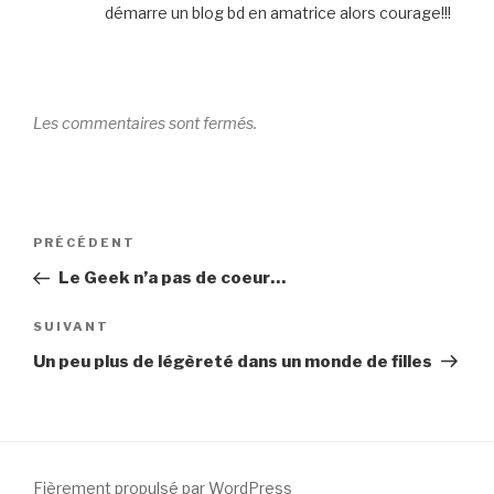
démarre un blog bd en amatrice alors courage!!!
Les commentaires sont fermés.
Navigation
Article
PRÉCÉDENT
de
précédent
Le Geek n’a pas de coeur…
l’article
Article
SUIVANT
suivant
Un peu plus de légèreté dans un monde de filles
Fièrement propulsé par WordPress