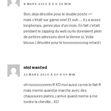
8 MARS 2010 À 9 H 26 MIN
Bon, deja désolée pour le double poste ^^’
mais c’était sur game one! Et euh …. il y a assez
longtemps, genre plus d’un mois. En fait c’etait
pendant le zapping du web ou ils donnaient plein
de petites adresses dont la tienne x). Voila
bisous ( désolée pour le looooooooong retard )
nini wanted
23 MARS 2010 À 20 H 40 MIN
oh noooooonnnn !!! XD moi aussi ca me le fait !!!
mais meme quand je marche avec des
chaussures plates, j arrive quand meme a me
tordre la cheville…XD