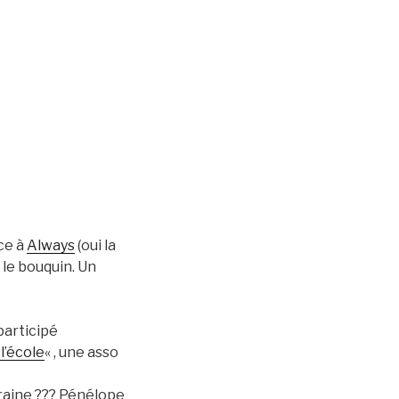
âce à
Always
(oui la
r le bouquin. Un
 participé
l’école
« , une asso
araine ??? Pénélope