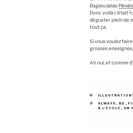
Bagieu (alias
Pénélo
Donc voilà c’était l
déguster plein de m
tout ça.
Si vous voulez faire 
grosses enseignes,
Ah oui, et comme d’h
CATÉGORIES
ILLUSTRATION
ÉTIQUETTES
ALWAYS
,
BD
,
F
À L'ÉCOLE
,
UN 