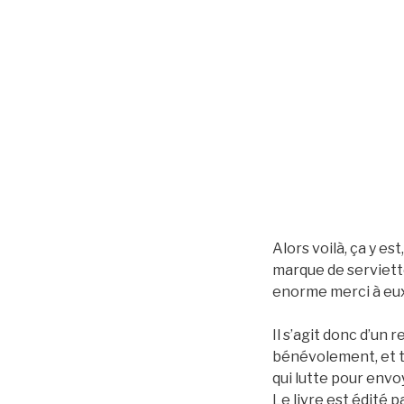
Alors voilà, ça y es
marque de serviettes
enorme merci à eux
Il s’agit donc d’un r
bénévolement, et to
qui lutte pour envoy
Le livre est édité p