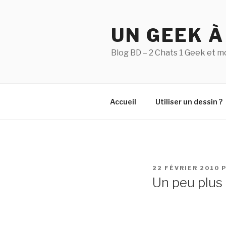
Aller
au
UN GEEK À
contenu
principal
Blog BD – 2 Chats 1 Geek et m
Accueil
Utiliser un dessin ?
PUBLIÉ
22 FÉVRIER 2010
P
LE
Un peu plus 