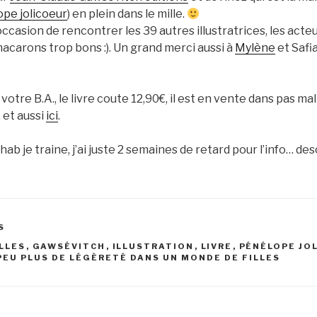
pe jolicoeur
) en plein dans le mille.
’occasion de rencontrer les 39 autres illustratrices, les acteu
acarons trop bons :). Un grand merci aussi à
Mylène
et Safia
votre B.A., le livre coute 12,90€, il est en vente dans pas mal 
 et aussi
ici
.
ab je traine, j’ai juste 2 semaines de retard pour l’info… de
S
ILLES
,
GAWSÉVITCH
,
ILLUSTRATION
,
LIVRE
,
PÉNÉLOPE JO
PEU PLUS DE LÉGÈRETÉ DANS UN MONDE DE FILLES