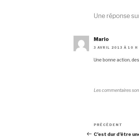
Une réponse sur
Mario
3 AVRIL 2013 À 10 H
Une bonne action, des
Les commentaires son
Navigation
Article
PRÉCÉDENT
de
précédent
C’est dur d’être une