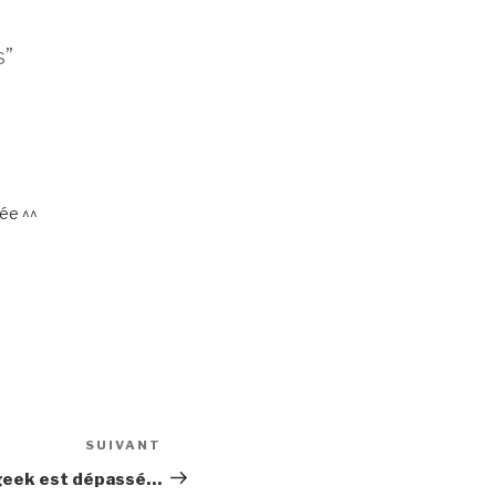
s”
ée ^^
SUIVANT
Article
suivant
 geek est dépassé…