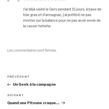
J’ai déjà visité le Gers pendant 15 jours, à base de
foie gras et d’armagnac, j’ai préféré ne pas
monter sur la balance pour ne pas avoir envie de
la casser hehehe
Les commentaires sont fermés.
Navigation
Article
PRÉCÉDENT
de
précédent
Un Geek à la campagne
l’article
Article
SUIVANT
suivant
Quand une Pitoune craque…