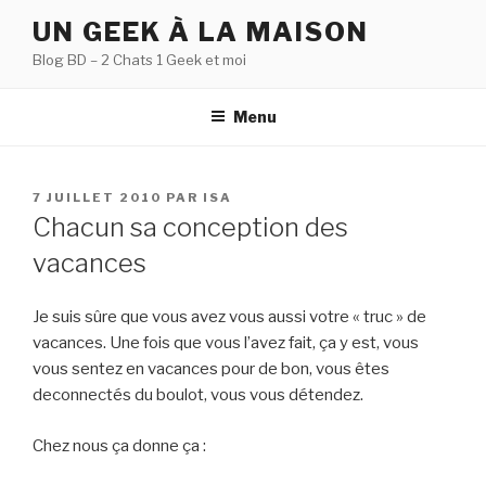
Aller
UN GEEK À LA MAISON
au
Blog BD – 2 Chats 1 Geek et moi
contenu
principal
Menu
PUBLIÉ
7 JUILLET 2010
PAR
ISA
LE
Chacun sa conception des
vacances
Je suis sûre que vous avez vous aussi votre « truc » de
vacances. Une fois que vous l’avez fait, ça y est, vous
vous sentez en vacances pour de bon, vous êtes
deconnectés du boulot, vous vous détendez.
Chez nous ça donne ça :