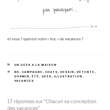
et vous ? quel est votre « truc » de vacances ?
CATÉGORIES
UN GEEK A LA MAISON
ÉTIQUETTES
BD
,
CAMPAGNE
,
CHATS
,
DESSIN
,
DÉTENTE
,
DORMIR
,
ÉTÉ
,
GEEK
,
ILLUSTRATION
,
VACANCES
17 réponses sur “Chacun sa conception
des vacances”