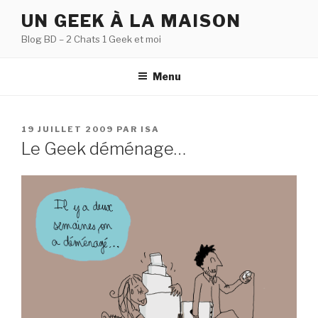
Aller
UN GEEK À LA MAISON
au
Blog BD – 2 Chats 1 Geek et moi
contenu
principal
Menu
PUBLIÉ
19 JUILLET 2009
PAR
ISA
LE
Le Geek déménage…