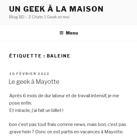
Aller
UN GEEK À LA MAISON
au
Blog BD – 2 Chats 1 Geek et moi
contenu
principal
Menu
ÉTIQUETTE :
BALEINE
PUBLIÉ
10 FÉVRIER 2012
LE
Le geek à Mayotte
Après 6 mois de dur labeur et de travail intensif, je me
pose enfin.
Et miracle, j’ai fait un billet !
bon c’est pas tout frais comme news, mais bon, c’est pas
grave hein ? Donc on est partis en vacances à Mayotte.