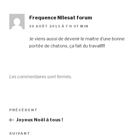
Frequence Nilesat forum
30 AOÛT 2013 À 7 H 07 MIN
Je viens aussi de devenir le maitre d’une bonne
portée de chatons, ça fait du travail!!!!
Les commentaires sont fermés.
Navigation
Article
PRÉCÉDENT
de
précédent
Joyeux Noël à tous !
l’article
Article
SUIVANT