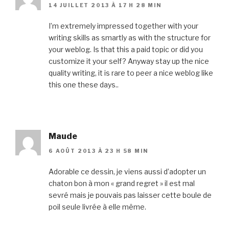
14 JUILLET 2013 À 17 H 28 MIN
I’m extremely impressed together with your
writing skills as smartly as with the structure for
your weblog. Is that this a paid topic or did you
customize it your self? Anyway stay up the nice
quality writing, it is rare to peer a nice weblog like
this one these days..
Maude
6 AOÛT 2013 À 23 H 58 MIN
Adorable ce dessin, je viens aussi d’adopter un
chaton bon à mon « grand regret » il est mal
sevré mais je pouvais pas laisser cette boule de
poil seule livrée à elle même.