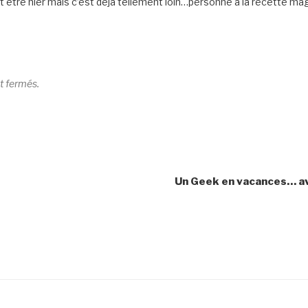
 être hier mais c’est déjà tellement loin…personne a la recette magi
t fermés.
Un Geek en vacances… av