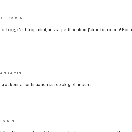
1 H 32 MIN
ton blog, c’est trop mimi, un vrai petit bonbon, j’aime beaucoup! Bon
3 H 13 MIN
i et bonne continuation sur ce blog et ailleurs.
 15 MIN