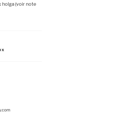
 holga (voir note
UX
sy.com