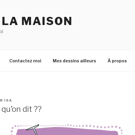
 LA MAISON
oi
Contactez moi
Mes dessins ailleurs
À propos
AR
ISA
 qu’on dit ??