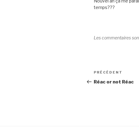
Nouvel an ça me parait
temps???
Les commentaires son
Navigation
Article
PRÉCÉDENT
de
précédent
Réac or not Réac
l’article