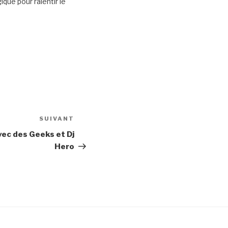
que pour ralentir le
SUIVANT
Article
suivant
ec des Geeks et Dj
Hero