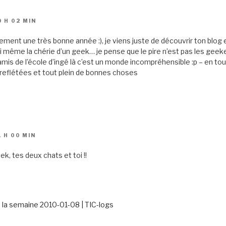
0 H 02 MIN
ement une très bonne année :), je viens juste de découvrir ton blog 
oi même la chérie d’un geek… je pense que le pire n’est pas les geeke
mis de l’école d’ingé là c’est un monde incompréhensible :p – en to
 reflétées et tout plein de bonnes choses
1 H 00 MIN
, tes deux chats et toi !!
la semaine 2010-01-08 | TIC-logs