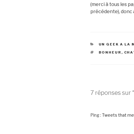
(merci à tous les p
précédente), donc 
CATÉGORIES
UN GEEK A LA
ÉTIQUETTES
BONHEUR
,
CHA
7 réponses sur “
Ping :
Tweets that men