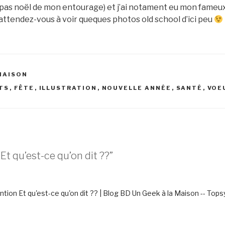
apas noël de mon entourage) et j’ai notament eu mon fameux
attendez-vous à voir queques photos old school d’ici peu
 MAISON
TS
,
FÊTE
,
ILLUSTRATION
,
NOUVELLE ANNÉE
,
SANTÉ
,
VOE
Et qu’est-ce qu’on dit ??”
tion Et qu'est-ce qu'on dit ?? | Blog BD Un Geek à la Maison -- Top