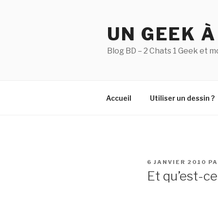
Aller
au
UN GEEK À
contenu
principal
Blog BD – 2 Chats 1 Geek et m
Accueil
Utiliser un dessin ?
PUBLIÉ
6 JANVIER 2010
P
LE
Et qu’est-ce